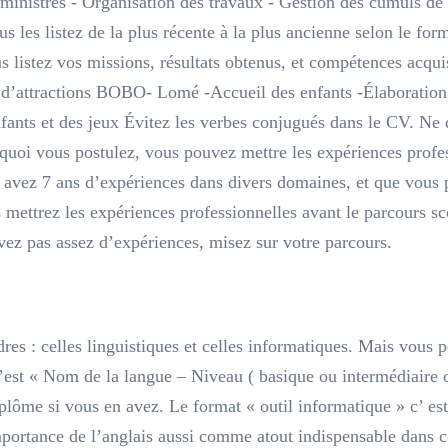
administrés - Organisation des travaux - Gestion des cumuls de 
s les listez de la plus récente à la plus ancienne selon le for
us listez vos missions, résultats obtenus, et compétences acq
 d’attractions BOBO- Lomé -Accueil des enfants -Élaboration
fants et des jeux Évitez les verbes conjugués dans le CV. Ne di
 quoi vous postulez, vous pouvez mettre les expériences profes
s avez 7 ans d’expériences dans divers domaines, et que vous
mettrez les expériences professionnelles avant le parcours sco
vez pas assez d’expériences, misez sur votre parcours.
res : celles linguistiques et celles informatiques. Mais vous 
’est « Nom de la langue – Niveau ( basique ou intermédiaire o
iplôme si vous en avez. Le format « outil informatique » c’ es
importance de l’anglais aussi comme atout indispensable dans 