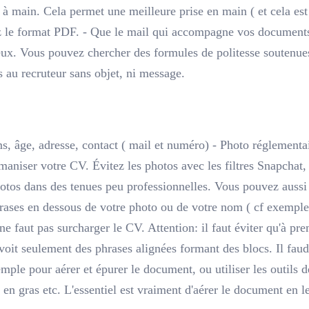
 main. Cela permet une meilleure prise en main ( et cela est p
ez le format PDF. - Que le mail qui accompagne vos documents 
eux. Vous pouvez chercher des formules de politesse soutenue
 au recruteur sans objet, ni message.
s, âge, adresse, contact ( mail et numéro) - Photo réglementa
maniser votre CV. Évitez les photos avec les filtres Snapchat,
tos dans des tenues peu professionnelles. Vous pouvez aussi
hrases en dessous de votre photo ou de votre nom ( cf exemp
l ne faut pas surcharger le CV. Attention: il faut éviter qu'à 
y voit seulement des phrases alignées formant des blocs. Il faud
emple pour aérer et épurer le document, ou utiliser les outil
en gras etc. L'essentiel est vraiment d'aérer le document en le